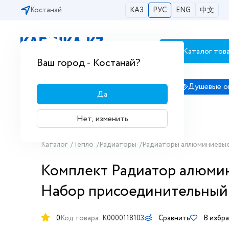
Костанай
КАЗ
РУС
ENG
中文
Каталог тов
Бесплатная доставка по городам РК
Ваш город - Костанай?
Сантехника
Душевые кабины
Душевые о
Да
Нет, изменить
Каталог
/
Тепло
/
Радиаторы
/
Радиаторы аллюминиевы
Комплект Радиатор алюминие
Набор присоединительный 
0
Код товара:
K0000118103
Сравнить
В избр