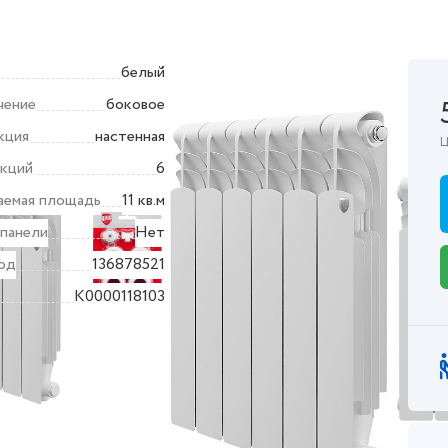
белый
чение
боковое
кция
настенная
Ц
екций
6
аемая площадь
11 кв.м
 панели
Нет
од
136878521
K0000118103