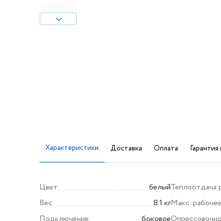
Характеристики
Доставка
Оплата
Гарантия 
Цвет
белый
Теплоотдача 
Вес
8.1 кг
Макс. рабоче
Подключение
боковое
Опрессовочно