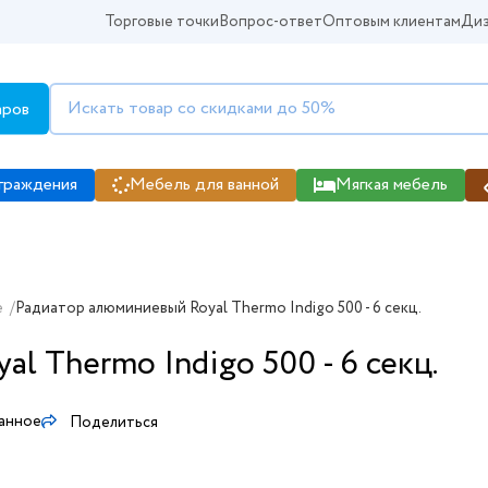
Торговые точки
Вопрос-ответ
Оптовым клиентам
Диз
аров
граждения
Мебель для ванной
Мягкая мебель
е
/
Радиатор алюминиевый Royal Thermo Indigo 500 - 6 секц.
l Thermo Indigo 500 - 6 секц.
ранное
Поделиться