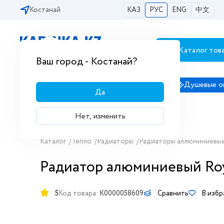
Костанай
КАЗ
РУС
ENG
中文
Каталог тов
Бесплатная доставка по городам РК
Ваш город - Костанай?
Сантехника
Душевые кабины
Душевые о
Да
Нет, изменить
Каталог
/
Тепло
/
Радиаторы
/
Радиаторы аллюминиевы
Радиатор алюминиевый Roya
5
Код товара:
K0000058609
Сравнить
В изб