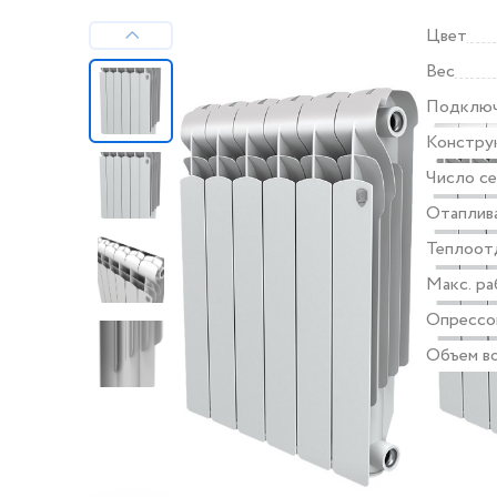
Цвет
Вес
Подклю
Констру
Число с
Отаплив
Теплоот
Макс. ра
Опрессо
Объем во
Все хара