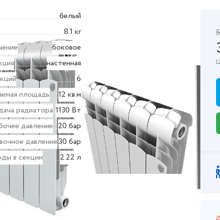
белый
8.1 кг
5
чение
боковое
кция
настенная
Ц
екций
6
аемая площадь
12 кв.м
дача радиатора
1130 Вт
бочее давление
20 бар
вочное давление
30 бар
ды в секции
2.22 л
ктеристики