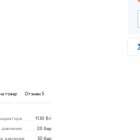
на товар
Отзывы 5
радиатора
1130 Вт
е давление
20 бар
е давление
30 бар