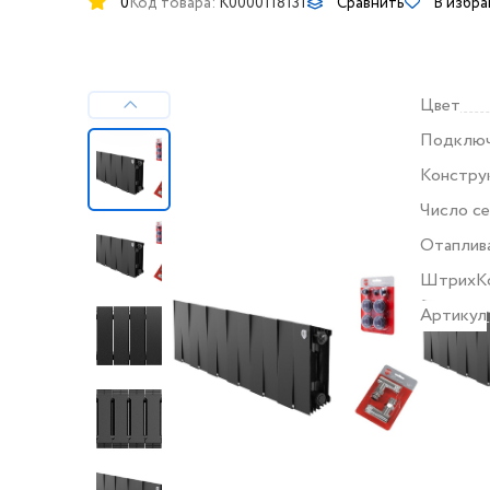
0
Код товара:
K0000118131
Сравнить
В избр
Цвет
Подклю
Констру
Число с
Отаплив
ШтрихК
Артикул