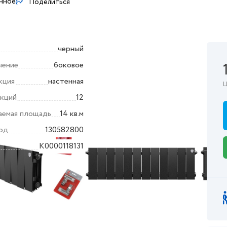
анное
Поделиться
черный
чение
боковое
кция
настенная
Ц
екций
12
аемая площадь
14 кв.м
од
130582800
K0000118131