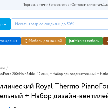
Торговые точки
Вопрос-ответ
Оптовым клиентам
Диз
аров
граждения
Мебель для ванной
Мягкая мебель
кие
/
Forte 200/Noir Sable - 12 секц. + Набор присоединительный + Набо
лический Royal Thermo PianoForte
ельный + Набор дизайн-вентилей 