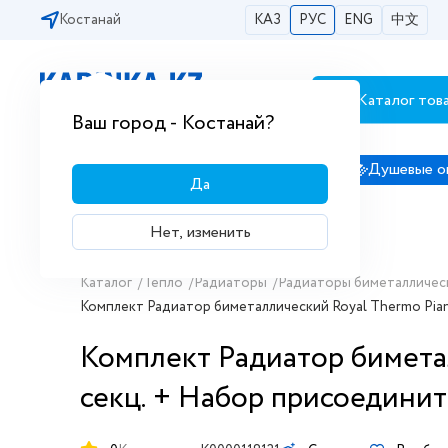
Костанай
КАЗ
РУС
ENG
中文
Каталог тов
Бесплатная доставка по городам РК
Ваш город - Костанай?
Сантехника
Душевые кабины
Душевые о
Да
Нет, изменить
Каталог
/
Тепло
/
Радиаторы
/
Радиаторы биметалличес
Комплект Радиатор биметаллический Royal Thermo Piano
Комплект Радиатор биметал
секц. + Набор присоединит