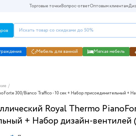
Торговые точки
Вопрос-ответ
Оптовым клиентам
Диз
аров
граждения
Мебель для ванной
Мягкая мебель
кие
/
Forte 300/Bianco Traffico - 10 сек + Набор присоединительный + На
ический Royal Thermo PianoForte 
ьный + Набор дизайн-вентилей (