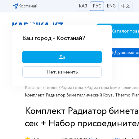
Костанай
КАЗ
РУС
ENG
中文
Каталог тов
Бесплатная доставка по городам РК
Ваш город - Костанай?
Сантехника
Душевые кабины
Душевые о
Да
Нет, изменить
Каталог
/
Тепло
/
Радиаторы
/
Радиаторы биметалличес
Комплект Радиатор биметаллический Royal Thermo Piano
Комплект Радиатор биметалл
сек + Набор присоединител