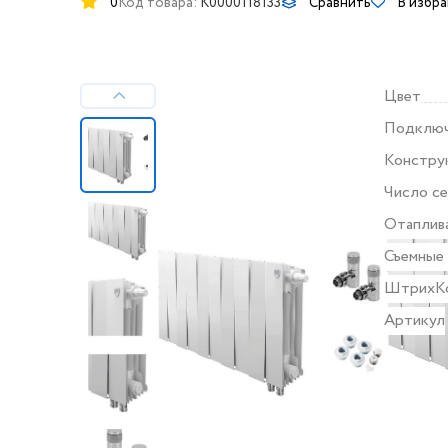
0
Код товара:
K0000118133
Сравнить
В избр
Цвет
Подклю
Констру
Число с
Отаплив
Съемные
ШтрихК
Артикул