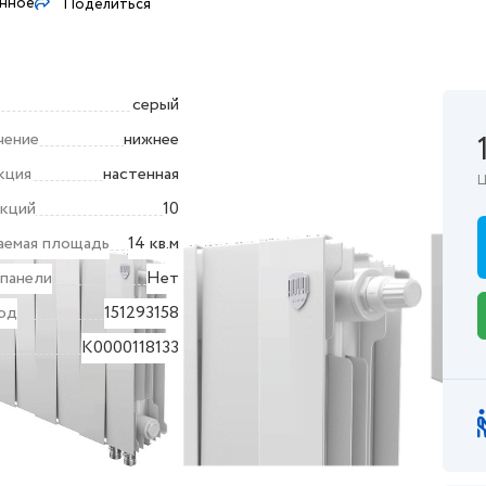
анное
Поделиться
серый
чение
нижнее
кция
настенная
Ц
екций
10
аемая площадь
14 кв.м
 панели
Нет
од
151293158
K0000118133