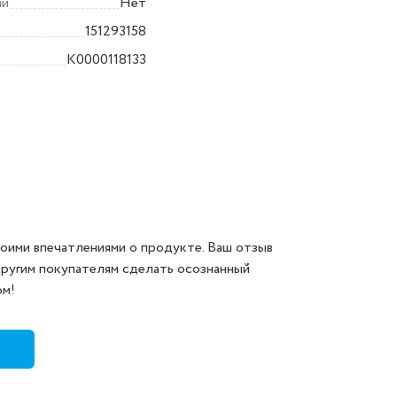
ли
Нет
151293158
K0000118133
оими впечатлениями о продукте. Ваш отзыв
другим покупателям сделать осознанный
ом!