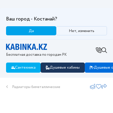
Ваш город - Костанай?
Да
Нет, изменить
Бесплатная доставка по городам РК
Сантехника
Душевые кабины
Душевые о
Радиаторы биметаллические