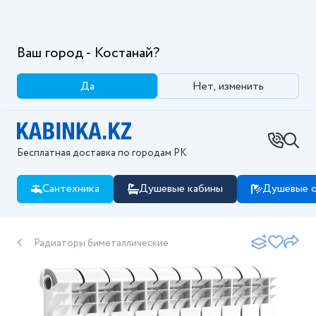
Ваш город - Костанай?
Да
Нет, изменить
Бесплатная доставка по городам РК
Сантехника
Душевые кабины
Душевые о
Радиаторы биметаллические