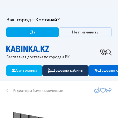
Ваш город - Костанай?
Да
Нет, изменить
Бесплатная доставка по городам РК
Сантехника
Душевые кабины
Душевые о
Радиаторы биметаллические