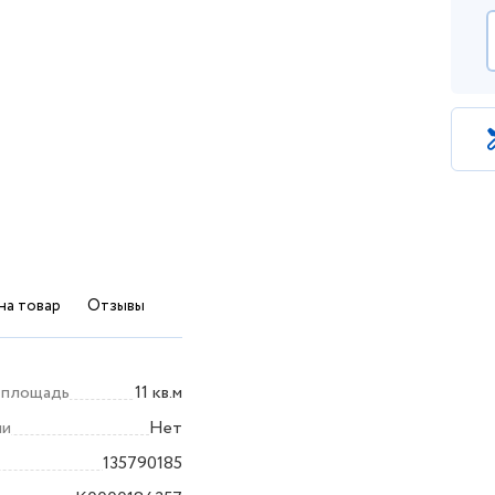
на товар
Отзывы
 площадь
11 кв.м
ли
Нет
135790185