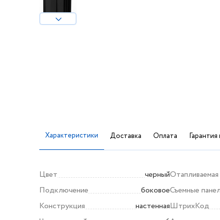
Характеристики
Доставка
Оплата
Гарантия 
Цвет
черный
Отапливаемая
Подключение
боковое
Съемные пане
Конструкция
настенная
ШтрихКод