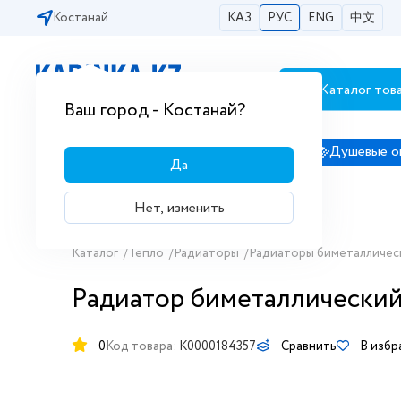
Костанай
КАЗ
РУС
ENG
中文
Каталог тов
Бесплатная доставка по городам РК
Ваш город - Костанай?
Сантехника
Душевые кабины
Душевые о
Да
Нет, изменить
Каталог
/
Тепло
/
Радиаторы
/
Радиаторы биметалличес
Радиатор биметаллический 
0
Код товара:
K0000184357
Сравнить
В избр