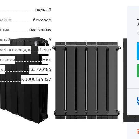
черный
чение
боковое
кция
настенная
Ц
екций
6
аемая площадь
11 кв.м
 панели
Нет
од
135790185
K0000184357