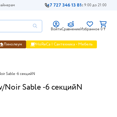
+7 727 346 13 81
айнерам
с 9:00 до 21:00
Войти
Сравнение
Избранное
0 ₸
Линолеум
HoReCa | Сантехника • Мебель
oir Sable -6 секцийN
/Noir Sable -6 секцийN