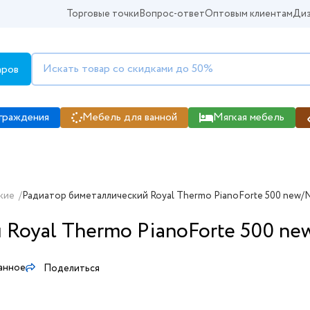
Торговые точки
Вопрос-ответ
Оптовым клиентам
Диз
аров
граждения
Мебель для ванной
Мягкая мебель
кие
/
Радиатор биметаллический Royal Thermo PianoForte 500 new/N
Royal Thermo PianoForte 500 new
анное
Поделиться