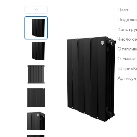
Цвет
Подклю
Констру
Число с
Отаплив
Съемные
ШтрихК
Артикул