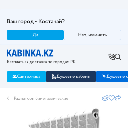
Ваш город - Костанай?
Да
Нет, изменить
Бесплатная доставка по городам РК
Сантехника
Душевые кабины
Душевые о
Радиаторы биметаллические