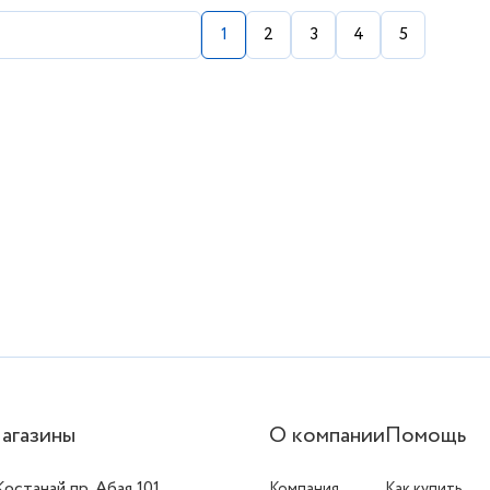
1
2
3
4
5
агазины
О компании
Помощь
 Костанай пр. Абая 101
Компания
Как купить