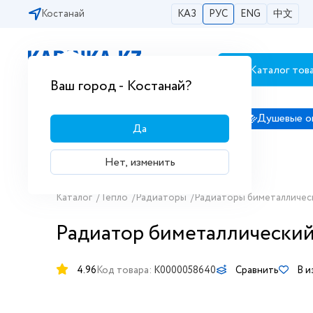
Костанай
КАЗ
РУС
ENG
中文
Каталог тов
Бесплатная доставка по городам РК
Ваш город - Костанай?
Сантехника
Душевые кабины
Душевые о
Да
Нет, изменить
Каталог
/
Тепло
/
Радиаторы
/
Радиаторы биметалличес
Радиатор биметаллический R
4.96
Код товара:
K0000058640
Сравнить
В и