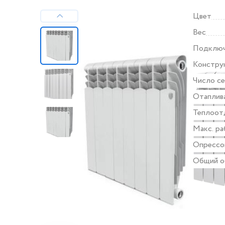
Цвет
Вес
Подклю
Констру
Число с
Отаплив
Теплоот
Макс. ра
Опрессо
Общий о
Все хара