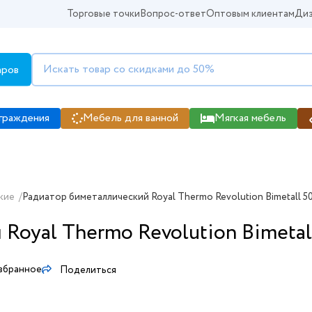
Торговые точки
Вопрос-ответ
Оптовым клиентам
Диз
аров
граждения
Мебель для ванной
Мягкая мебель
кие
/
Радиатор биметаллический Royal Thermo Revolution Bimetall 500 
oyal Thermo Revolution Bimetall 5
збранное
Поделиться