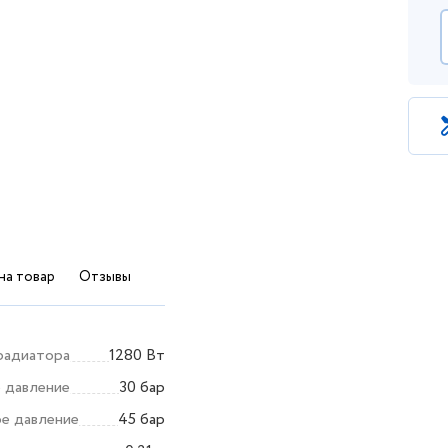
на товар
Отзывы
радиатора
1280 Вт
е давление
30 бар
е давление
45 бар