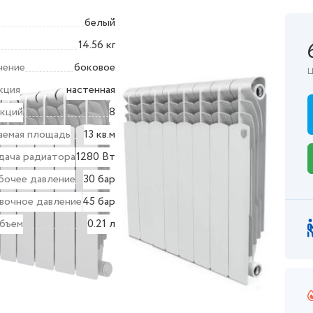
белый
14.56 кг
чение
боковое
Ц
кция
настенная
екций
8
аемая площадь
13 кв.м
дача радиатора
1280 Вт
бочее давление
30 бар
вочное давление
45 бар
бъем
0.21 л
ктеристики