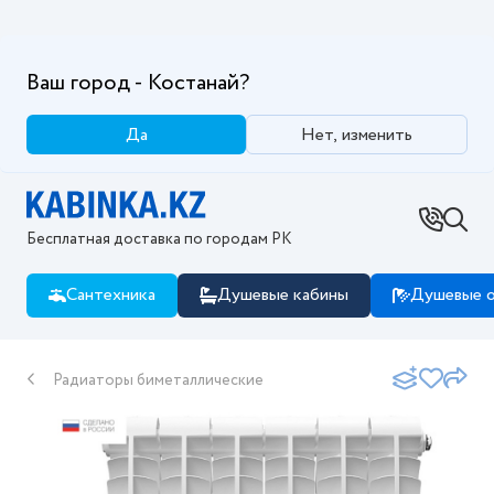
Ваш город - Костанай?
Да
Нет, изменить
Бесплатная доставка по городам РК
Сантехника
Душевые кабины
Душевые о
Радиаторы биметаллические