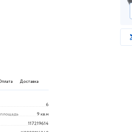
Оплата
Доставка
6
 площадь
9 кв.м
117219614