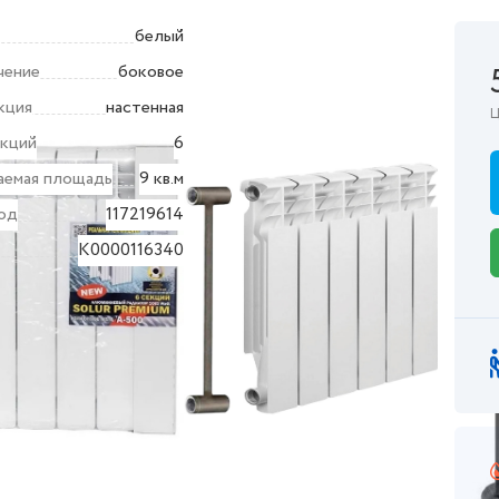
белый
чение
боковое
кция
настенная
Ц
екций
6
аемая площадь
9 кв.м
од
117219614
K0000116340