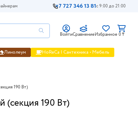
+7 727 346 13 81
айнерам
с 9:00 до 21:00
Войти
Сравнение
Избранное
0 ₸
Линолеум
HoReCa | Сантехника • Мебель
екция 190 Вт)
 (секция 190 Вт)