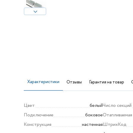
Характеристики
Отзывы
Гарантия на товар
Цвет
белый
Число секций
Подключение
боковое
Отапливаемая
Конструкция
настенная
ШтрихКод