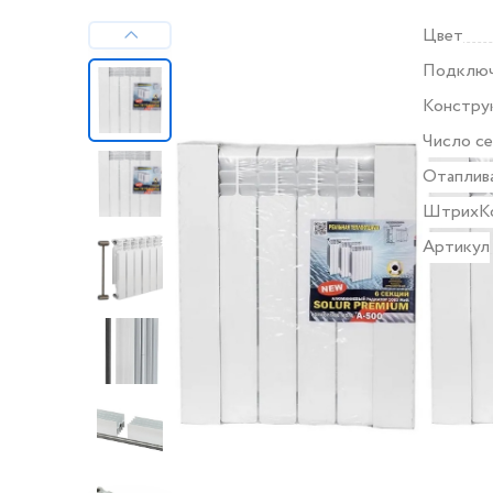
Цвет
Подклю
Констру
Число с
Отаплив
ШтрихК
Артикул