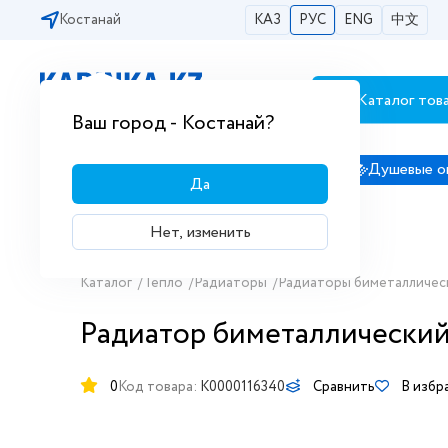
Костанай
КАЗ
РУС
ENG
中文
Каталог тов
Бесплатная доставка по городам РК
Ваш город - Костанай?
Сантехника
Душевые кабины
Душевые о
Да
Нет, изменить
Каталог
/
Тепло
/
Радиаторы
/
Радиаторы биметалличес
Радиатор биметаллический
0
Код товара:
K0000116340
Сравнить
В избр