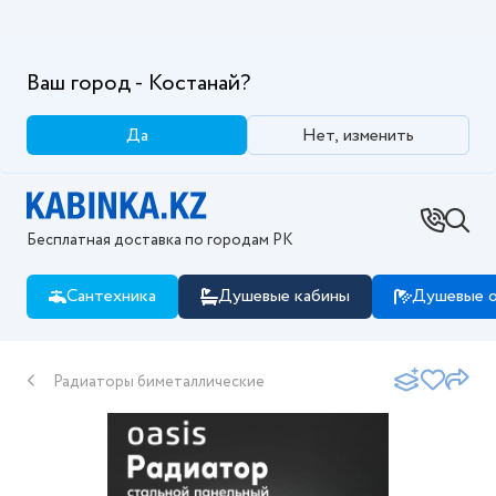
Ваш город - Костанай?
Да
Нет, изменить
Бесплатная доставка по городам РК
Сантехника
Душевые кабины
Душевые о
Радиаторы биметаллические