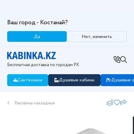
Ваш город - Костанай?
Да
Нет, изменить
Бесплатная доставка по городам РК
Сантехника
Душевые кабины
Душевые о
Раковины накладные