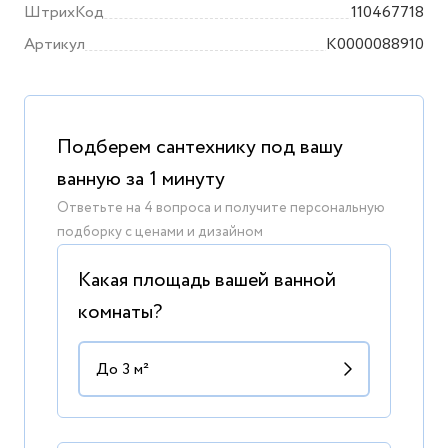
смеситель
ШтрихКод
110467718
Артикул
K0000088910
Подберем сантехнику под вашу
ванную за 1 минуту
Ответьте на 4 вопроса и получите персональную
подборку с ценами и дизайном
Какая площадь вашей ванной
комнаты?