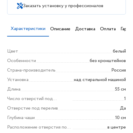
Заказать установку у профессионалов
Характеристики
Описание
Доставка
Оплата
Гаран
Цвет
белый
Особенности
без кронштейнов
Страна-производитель
Россия
Установка
над стиральной машиной
Длина
55 см
Число отверстий под
1
смеситель
Отверстие под перелив
Да
Глубина чаши
10 см
Расположение отверстия под
в центре