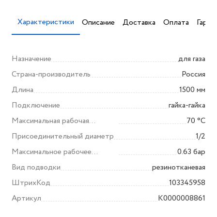
Характеристики
Описание
Доставка
Оплата
Гаран
Назначение
для газа
Страна-производитель
Россия
Длина
1500 мм
Подключение
гайка-гайка
Максимальная рабочая
70 °С
температура
Присоединительный диаметр
1/2
Максимальное рабочее
0.63 бар
давление
Вид подводки
резинотканевая
ШтрихКод
103345958
Артикул
K0000008861