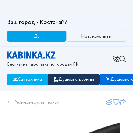
Ваш город - Костанай?
Да
Нет, изменить
Бесплатная доставка по городам РК
Сантехника
Душевые кабины
Душевые о
Резиновй рукав черный