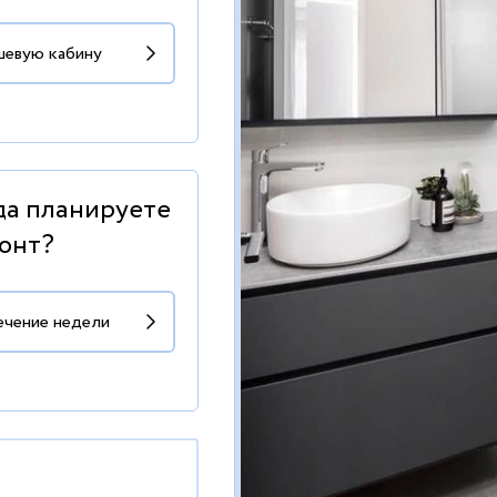
да планируете
онт?