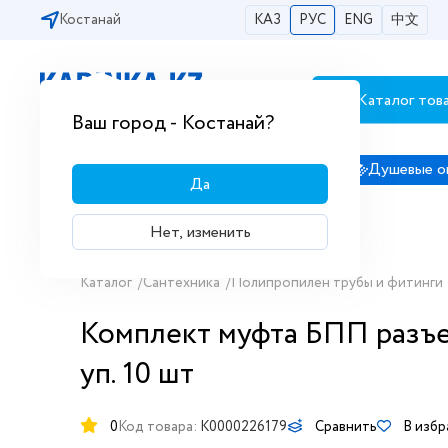
Костанай
КАЗ
РУС
ENG
中文
Каталог тов
Бесплатная доставка по городам РК
Ваш город - Костанай?
Сантехника
Душевые кабины
Душевые о
Да
Нет, изменить
Каталог
/
Сантехника
/
Полипропилен трубы и фитинги
Комплект муфта БПП разъе
уп. 10 шт
0
Код товара:
K0000226179
Сравнить
В изб