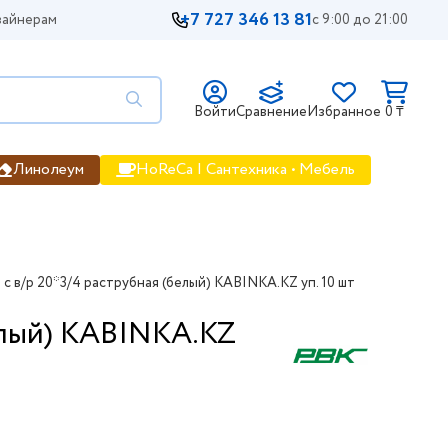
+7 727 346 13 81
айнерам
с 9:00 до 21:00
Войти
Сравнение
Избранное
0 ₸
Линолеум
HoReCa | Сантехника • Мебель
 в/р 20*3/4 раструбная (белый) KABINKA.KZ уп. 10 шт
елый) KABINKA.KZ