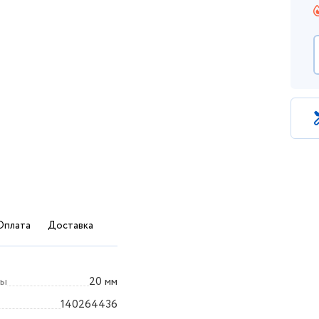
Оплата
Доставка
бы
20 мм
140264436