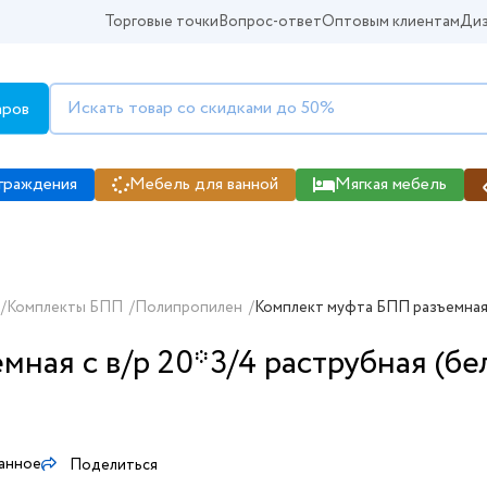
Торговые точки
Вопрос-ответ
Оптовым клиентам
Диз
аров
граждения
Мебель для ванной
Мягкая мебель
/
Комплекты БПП
/
Полипропилен
/
Комплект муфта БПП разъемная с
мная с в/р 20*3/4 раструбная (б
ранное
Поделиться