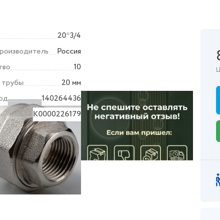
20*3/4
производитель
Россия
тво
10
Ц
 трубы
20 мм
од
140264436
K0000226179