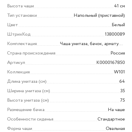
Высота чаши
41 см
Тип установки
Напольный (приставной)
Цвет
Белый
ШтрихКод
13800089
Комплектация
Чаша унитаза, бачок, арматура,
сиденье, крепёж
Страна происхождения
Россия
Артикул
K0000167850
Коллекция
W101
Длина унитаза (см)
64
Ширина унитаза (см)
35
Высота унитаза (см)
75
Размещение бачка
На чаше
Особенности сиденья
Стандартное
Форма чаши
Овальная