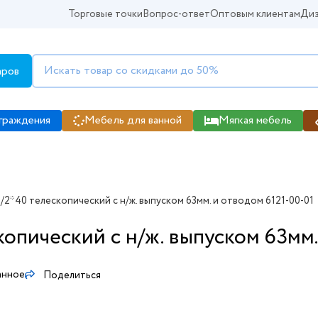
Торговые точки
Вопрос-ответ
Оптовым клиентам
Диз
аров
граждения
Мебель для ванной
Мягкая мебель
/2*40 телескопический с н/ж. выпуском 63мм. и отводом 6121-00-01
копический с н/ж. выпуском 63мм.
анное
Поделиться