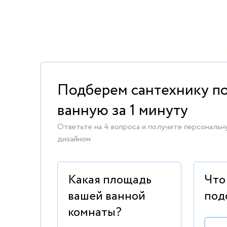
Подберем сантехнику п
ванную за 1 минуту
Ответьте на 4 вопроса и получите персональн
дизайном
Какая площадь
Что
вашей ванной
под
комнаты?