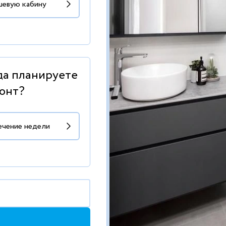
да планируете
онт?