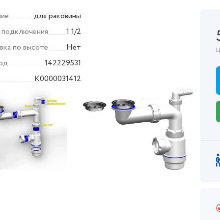
ние
для раковины
 подключения
1 1/2
вка по высоте
Нет
Ц
од
142229531
K0000031412