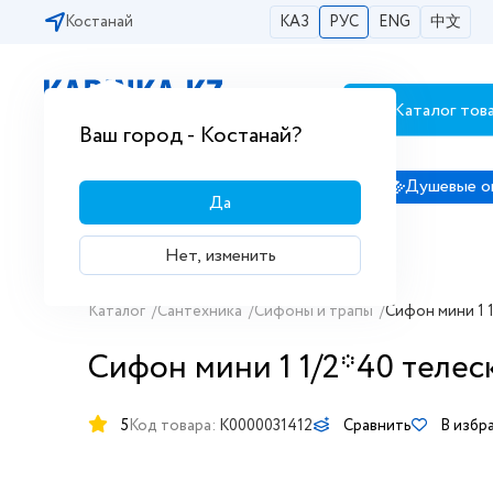
Костанай
КАЗ
РУС
ENG
中文
Каталог тов
Бесплатная доставка по городам РК
Ваш город - Костанай?
Сантехника
Душевые кабины
Душевые о
Да
Нет, изменить
Каталог
/
Сантехника
/
Сифоны и трапы
/
Сифон мини 1 1
Сифон мини 1 1/2*40 телес
5
Код товара:
K0000031412
Сравнить
В избр