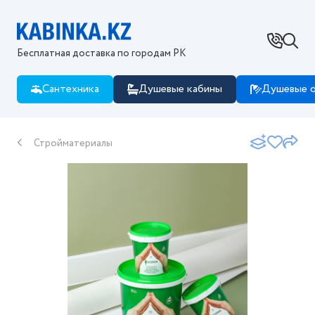
Ваш город - Костанай?
Да
Нет, изменить
Бесплатная доставка по городам РК
Сантехника
Душевые кабины
Душевые о
Стройматериалы