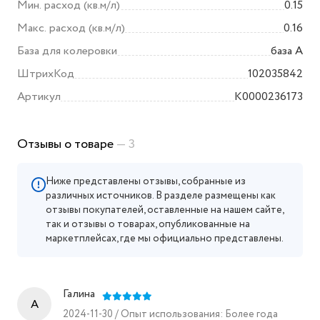
Колеровка
Да
Стойкость к мытью
Нет
Разбавитель
вода
Нанесение
валиком
Мин. расход (кв.м/л)
0.15
Макс. расход (кв.м/л)
0.16
База для колеровки
база А
ШтрихКод
102035842
Артикул
K0000236173
Отзывы о товаре
— 3
Ниже представлены отзывы, собранные из
различных источников. В разделе размещены как
отзывы покупателей, оставленные на нашем сайте,