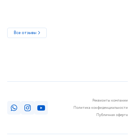
для стен супер закажу если понадобится ещё. Спасибо
большое, мои стены хорошо впитывали стену, так
быстро закончилось все шикарно белые стены.
Все отзывы