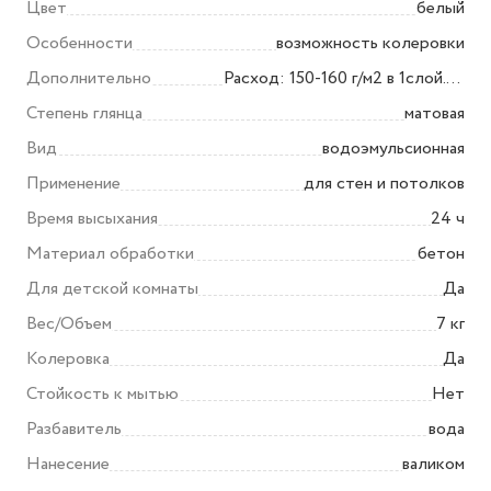
Характеристики
Доставка
Оплата
Гарантия на товар
Цвет
белый
Особенности
возможность колеровки
Дополнительно
Расход: 150-160 г/м2 в 1слой.
Наносить второй слой через
Степень глянца
матовая
1-2 часа
Вид
водоэмульсионная
Применение
для стен и потолков
Время высыхания
24 ч
Материал обработки
бетон
Для детской комнаты
Да
Вес/Объем
7 кг