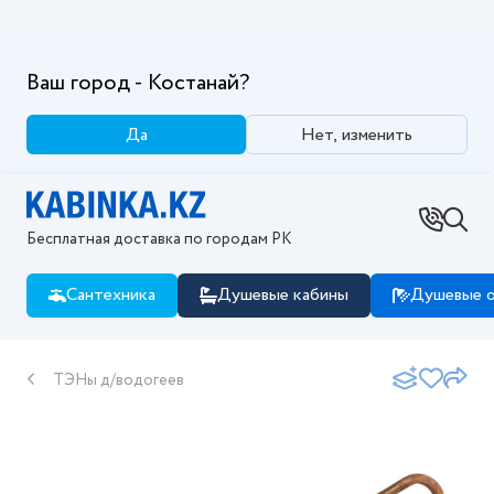
Ваш город - Костанай?
Да
Нет, изменить
Бесплатная доставка по городам РК
Сантехника
Душевые кабины
Душевые о
ТЭНы д/водогеев