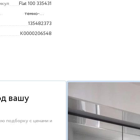
икул
Flat 100 335431
темно-
серый
135482373
K0000206548
од вашу
ую подборку с ценами и