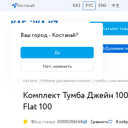
Костанай
КАЗ
РУС
ENG
中文
Каталог тов
Бесплатная доставка по городам РК
Ваш город - Костанай?
Сантехника
Душевые кабины
Душевые о
Да
Нет, изменить
Каталог
/
Мебель для ванных комнат
/
Тумбы с раковина
Комплект Тумба Джейн 100 
Flat 100
0
Код товара:
K0000206548
Сравнить
В изб