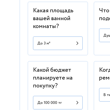
Какая площадь
Что
вашей ванной
под
комнаты?
Какой бюджет
Ког
планируете на
рем
покупку?