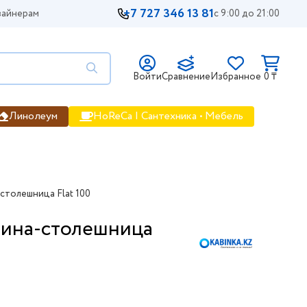
+7 727 346 13 81
айнерам
с 9:00 до 21:00
Войти
Сравнение
Избранное
0 ₸
Линолеум
HoReCa | Сантехника • Мебель
-столешница Flat 100
овина-столешница