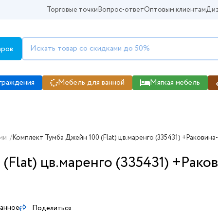
Торговые точки
Вопрос-ответ
Оптовым клиентам
Диз
аров
граждения
Мебель для ванной
Мягкая мебель
ми
/
Комплект Тумба Джейн 100 (Flat) цв.маренго (335431) +Раковина
(Flat) цв.маренго (335431) +Рак
ранное
Поделиться