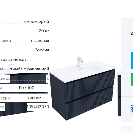
темно-серый
20 кг
новки
навесная
Ц
Россия
ние
товар может
поставляться в
бы
тумба с раковиной
разобранном виде (по
щиков
2
поводу сборки
и
Flat 100
уточняйте у продавца)
335431
стура
темно-
ости
серый
од
135482373
ктеристики