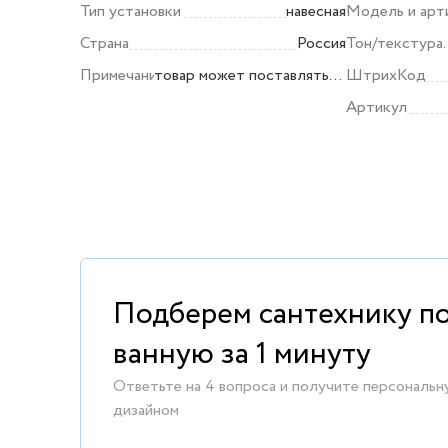
Тип установки
навесная
Модель и арт
Страна
Россия
Тон/текстура
поверхности
Примечание
товар может поставляться
ШтрихКод
в разобранном виде (по
Артикул
поводу сборки уточняйте
у продавца)
Подберем сантехнику п
ванную за 1 минуту
Ответьте на 4 вопроса и получите персональн
дизайном