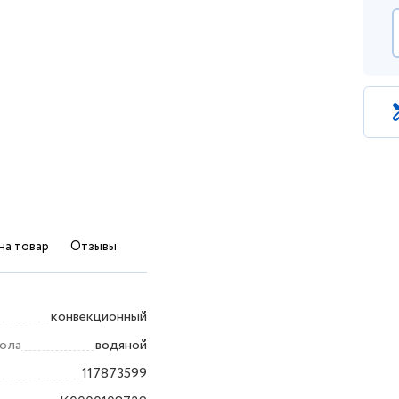
на товар
Отзывы
конвекционный
пола
водяной
117873599