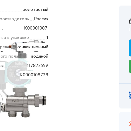
золотистый
производитель
Россия
K0000108729
Ц
дителя
во в упаковке
1
рева
конвекционный
ого пола
водяной
од
117873599
K0000108729