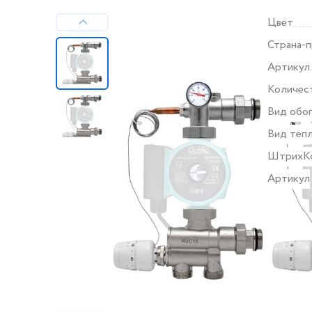
Цвет
Страна-
Артикул
произво
Количест
Вид обог
Вид тепл
ШтрихК
Артикул