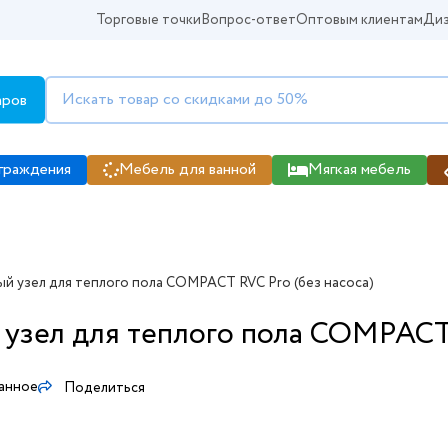
Торговые точки
Вопрос-ответ
Оптовым клиентам
Диз
аров
граждения
Мебель для ванной
Мягкая мебель
й узел для теплого пола COMPACT RVC Pro (без насоса)
узел для теплого пола COMPACT 
ранное
Поделиться