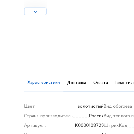
Характеристики
Доставка
Оплата
Гарантия 
Цвет
золотистый
Вид обогрева
Страна-производитель
Россия
Вид теплого 
Артикул
K0000108729
ШтрихКод
производителя