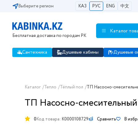
Выберите регион
КАЗ
РУС
ENG
中文
Каталог тов
Бесплатная доставка по городам РК
Сантехника
Душевые кабины
Душевые о
Каталог
/
Тепло
/
Тёплый пол
/
ТП Насосно-смесительны
ТП Насосно-смесительный 
0
Код товара:
K0000108729
Сравнить
В изб