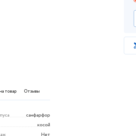
на товар
Отзывы
пуса
санфарфор
косой
таж
Нет