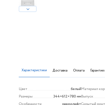
Характеристики
Доставка
Оплата
Гарантия 
Цвет
белый
Материал кор
Размеры
344×612×780 мм
Выпуск
Особенности
микролифт
Скрытый мон