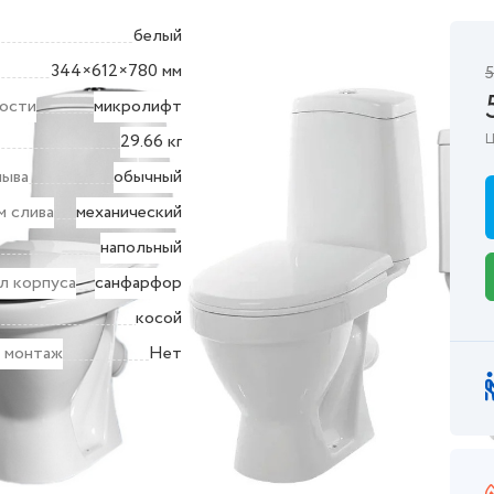
белый
344×612×780 мм
5
ости
микролифт
29.66 кг
Ц
мыва
обычный
м слива
механический
напольный
л корпуса
санфарфор
косой
 монтаж
Нет
ктеристики