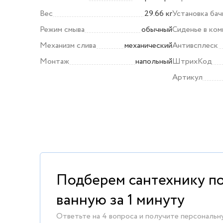
Вес
29.66 кг
Установка бач
Режим смыва
обычный
Сиденье в ко
Механизм слива
механический
Антивсплеск
Монтаж
напольный
ШтрихКод
Артикул
Подберем сантехнику п
ванную за 1 минуту
Ответьте на 4 вопроса и получите персональн