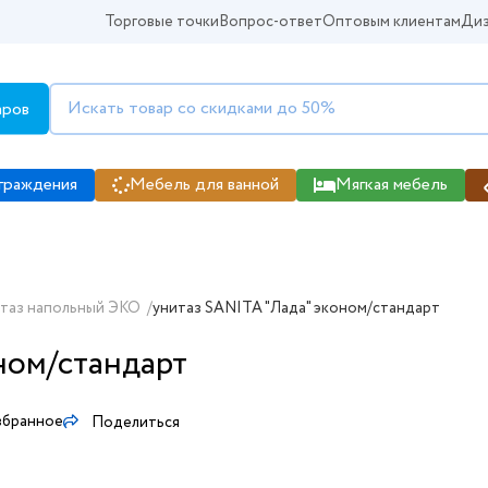
Торговые точки
Вопрос-ответ
Оптовым клиентам
Диз
аров
граждения
Мебель для ванной
Мягкая мебель
таз напольный ЭКО
/
унитаз SANITA "Лада" эконом/стандарт
ном/стандарт
збранное
Поделиться