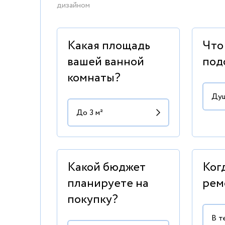
дизайном
Какая площадь
Что
вашей ванной
под
комнаты?
Какой бюджет
Ког
планируете на
рем
покупку?