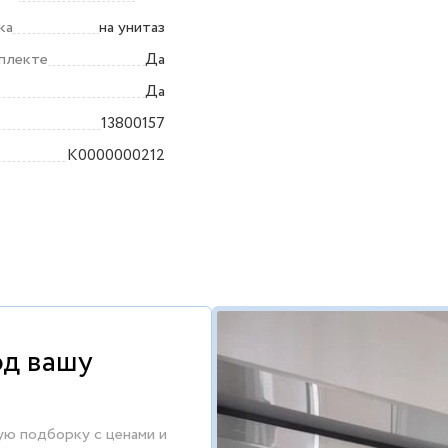
ка
на унитаз
мплекте
Да
Да
13800157
K0000000212
од вашу
ую подборку с ценами и