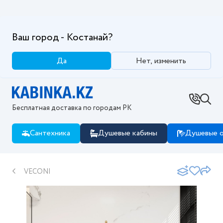
Ваш город - Костанай?
Да
Нет, изменить
Бесплатная доставка по городам РК
Сантехника
Душевые кабины
Душевые о
VECONI