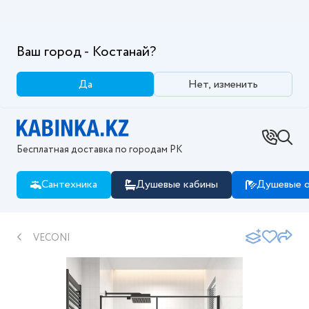
Ваш город - Костанай?
Да
Нет, изменить
Бесплатная доставка по городам РК
Сантехника
Душевые кабины
Душевые о
VECONI