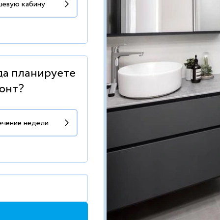
да планируете
онт?