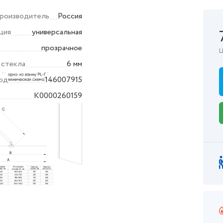
производитель
Россия
ция
универсальная
прозрачное
Ц
 стекла
6 мм
од
146007915
K0000260159