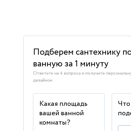
Подберем сантехнику п
ванную за 1 минуту
Ответьте на 4 вопроса и получите персональн
дизайном
Какая площадь
Что
вашей ванной
под
комнаты?