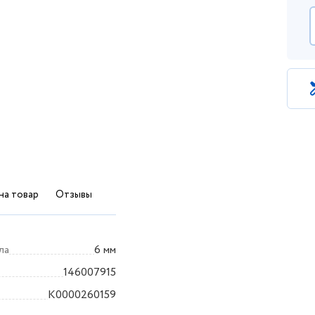
на товар
Отзывы
ла
6 мм
146007915
K0000260159