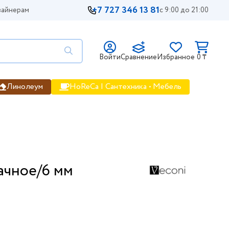
+7 727 346 13 81
айнерам
с 9:00 до 21:00
Войти
Сравнение
Избранное
0 ₸
Линолеум
HoReCa | Сантехника • Мебель
ачное/6 мм