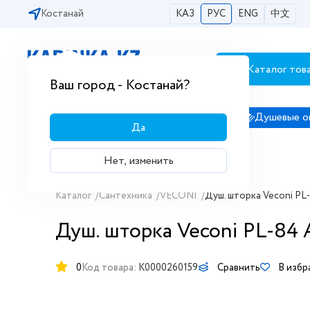
Костанай
КАЗ
РУС
ENG
中文
Каталог тов
Бесплатная доставка по городам РК
Ваш город - Костанай?
Сантехника
Душевые кабины
Душевые о
Да
Нет, изменить
Каталог
/
Сантехника
/
VECONI
/
Душ. шторка Veconi PL
Душ. шторка Veconi PL-84 
0
Код товара:
K0000260159
Сравнить
В избр