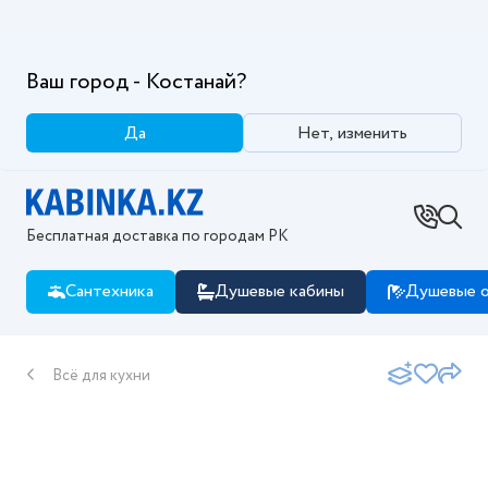
Ваш город - Костанай?
Да
Нет, изменить
Бесплатная доставка по городам РК
Сантехника
Душевые кабины
Душевые о
Всё для кухни