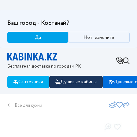
Ваш город - Костанай?
Да
Нет, изменить
Бесплатная доставка по городам РК
Сантехника
Душевые кабины
Душевые о
Всё для кухни