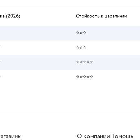
ка (2026)
Стойкость к царапинам
⭐⭐⭐
⭐
⭐⭐⭐
⭐
⭐⭐⭐⭐⭐
⭐
⭐⭐⭐⭐⭐
агазины
О компании
Помощь