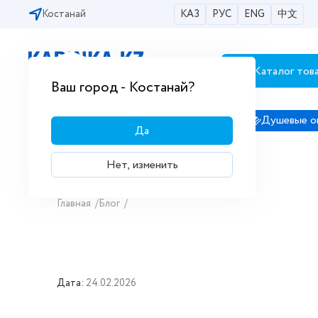
Костанай
КАЗ
РУС
ENG
中文
Каталог тов
Бесплатная доставка по городам РК
Ваш город - Костанай?
Сантехника
Душевые кабины
Душевые о
Да
Нет, изменить
Главная
/
Блог
/
Дата:
24.02.2026