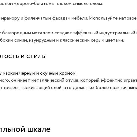
волом «дорого-богато» в плохом смысле слова.
мрамору и филенчатым фасадам мебели. Используйте матовое,
 с благородным металлом создает эффектный индустриальный 
боким синим, изумрудным и классическим серым цветами.
гость и стиль
у марким черным и скучным хромом.
ного, он имеет металлический отлив, который эффектно играе
 грязеотталкивающий слой, что делает их более практичными,
лльной шкале