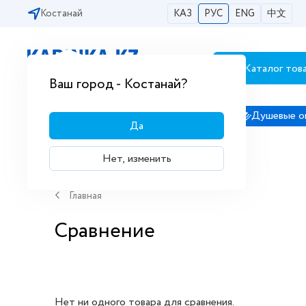
Костанай
КАЗ
РУС
ENG
中文
Каталог тов
Бесплатная доставка по городам РК
Ваш город - Костанай?
Сантехника
Душевые кабины
Душевые о
Да
Нет, изменить
Главная
Сравнение
Нет ни одного товара для сравнения.