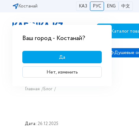
Костанай
КАЗ
РУС
ENG
中文
Каталог тов
Бесплатная доставка по городам РК
Ваш город - Костанай?
Сантехника
Душевые кабины
Душевые о
Да
Нет, изменить
Главная
/
Блог
/
Дата:
26.12.2025