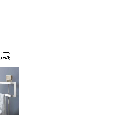
о дня;
детей;