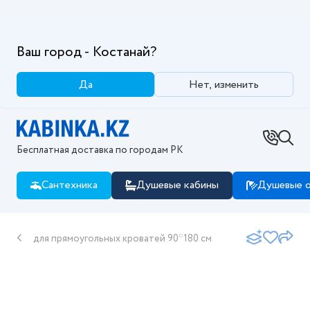
Ваш город - Костанай?
Да
Нет, изменить
Бесплатная доставка по городам РК
Сантехника
Душевые кабины
Душевые о
для прямоугольных кроватей 90*180 см