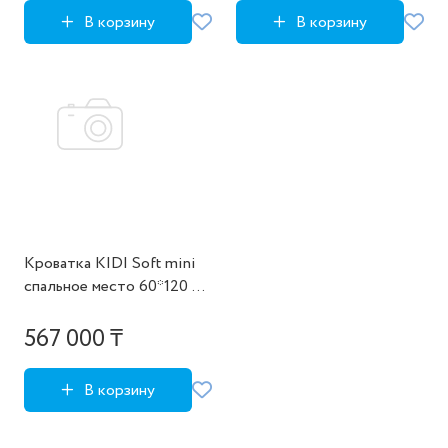
В корзину
В корзину
Кроватка KIDI Soft mini
cпальное место 60*120 см
антивандальная ткань
(бежевый)
567 000 ₸
В корзину