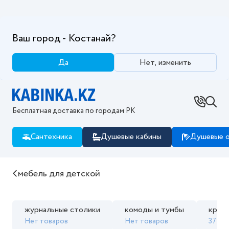
Ваш город - Костанай?
Да
Нет, изменить
Бесплатная доставка по городам РК
Сантехника
Душевые кабины
Душевые о
Купить мебель для детской в интернет магазине Ka
мебель для детской
журнальные столики
комоды и тумбы
кров
Нет товаров
Нет товаров
37 то