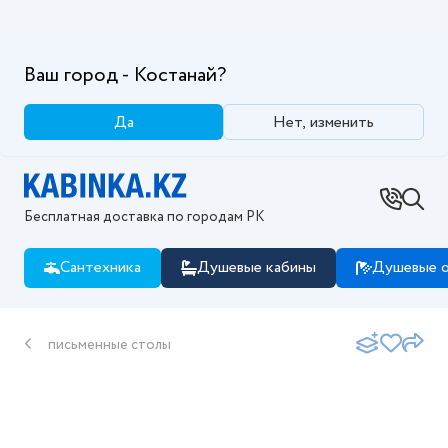
Ваш город - Костанай?
Да
Нет, изменить
Бесплатная доставка по городам РК
Сантехника
Душевые кабины
Душевые о
письменные столы