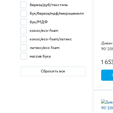
береза/дуб/текстиль
светло-серый
бук/береза/мдф/микрошенилл
серый
бук/МДФ
шоколад
кокос/eco-foam
кокос/eco-foam/латекс
Диван-
латекс/eco foam
90*200
массив бука
1 65
массив бука/МДФ
Сбросить все
МДФ
МДФ/массив бука
МДФ/текстиль
хлопок/мембранная ткань
шпон ореха