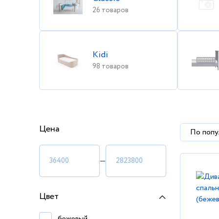
26 товаров
Kidi
98 товаров
Цена
По попу
—
Цвет
бежевый