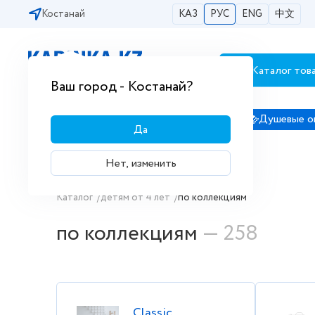
Костанай
КАЗ
РУС
ENG
中文
Каталог тов
Бесплатная доставка по городам РК
Ваш город - Костанай?
Сантехника
Душевые кабины
Душевые о
Да
Нет, изменить
Купить по коллекциям в интернет
Каталог
/
детям от 4 лет
/
по коллекциям
по коллекциям
— 258
Classic