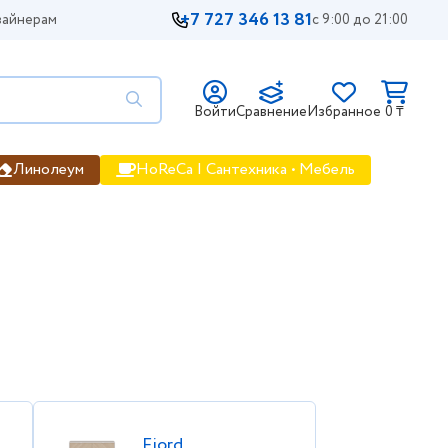
+7 727 346 13 81
айнерам
с 9:00 до 21:00
Войти
Сравнение
Избранное
0 ₸
Линолеум
HoReCa | Сантехника • Мебель
ены, фото, цена, продажа
Fjord