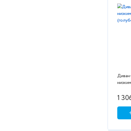
Диван-
низким
(голуб
1 30