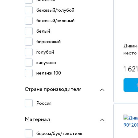
бежевый/голубой
бежевый/зеленый
белый
бирюзовый
Диван-
голубой
место 
капучино
1 62
меланж 100
меланж 191
Страна производителя
меланж 290
Россия
меланж 928
молочный
Материал
натуральный
береза/бук/текстиль
розовый