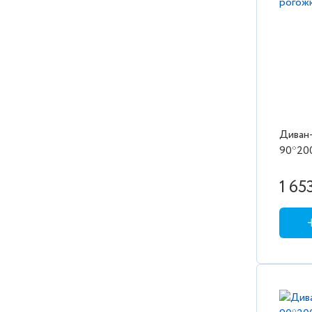
Диван-
90*200
рогож
1 65