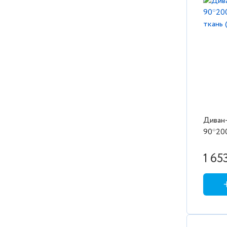
Диван-
90*200
ткань 
1 65