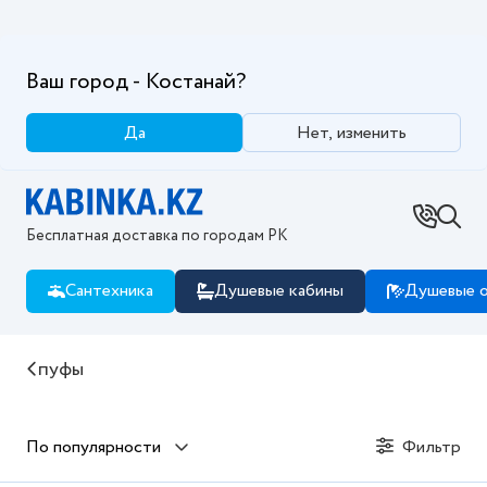
Ваш город - Костанай?
Да
Нет, изменить
Бесплатная доставка по городам РК
Сантехника
Душевые кабины
Душевые о
Купить пуфы в интернет магазине Kabinka.kz разме
пуфы
По популярности
Фильтр