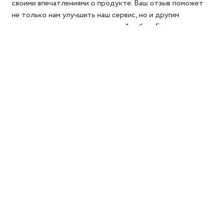
своими впечатлениями о продукте. Ваш отзыв поможет
не только нам улучшить наш сервис, но и другим
покупателям сделать осознанный выбор. Благодарим за
то, что делитесь своим опытом!
Добавить отзыв
Реквизиты компании
Политика конфиденциальности
Публичная оферта