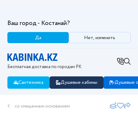
Ваш город - Костанай?
Да
Нет, изменить
Бесплатная доставка по городам РК
Сантехника
Душевые кабины
Душевые о
со смещенным основанием