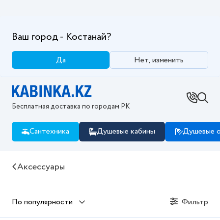
Ваш город - Костанай?
Да
Нет, изменить
Бесплатная доставка по городам РК
Сантехника
Душевые кабины
Душевые о
Купить Аксессуары в интернет магазине Kabinka.k
Аксессуары
По популярности
Фильтр