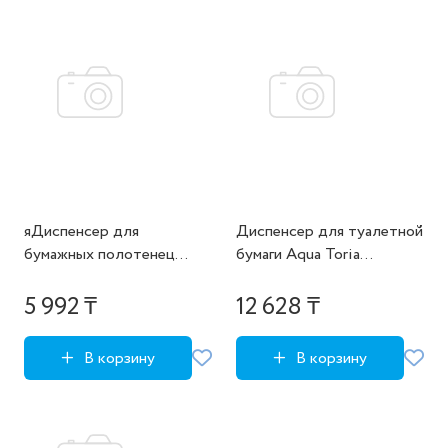
яДиспенсер для
Диспенсер для туалетной
бумажных полотенец
бумаги Aqua Toria
Aqua Toria
круглый, втулка d 7.5 см, с
ключом
5 992 ₸
12 628 ₸
В корзину
В корзину