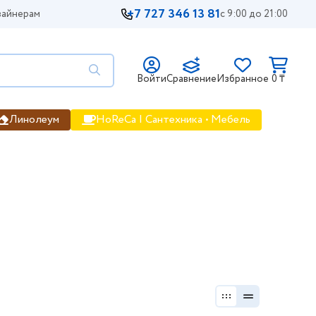
+7 727 346 13 81
айнерам
с 9:00 до 21:00
Войти
Сравнение
Избранное
0 ₸
Линолеум
HoReCa | Сантехника • Мебель
 и цены, фото, цена, продажа