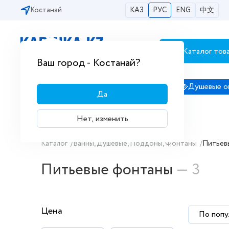
Костанай
КАЗ
РУС
ENG
中文
Каталог тов
Бесплатная доставка по городам РК
Ваш город - Костанай?
Сантехника
Душевые кабины
Душевые о
Да
Нет, изменить
Купить Питьевые фонтаны в интер
Каталог
/
Ванны, Душевые, Поддоны, Фонтаны
/
Питьев
Питьевые фонтаны
— 3
Цена
По попу