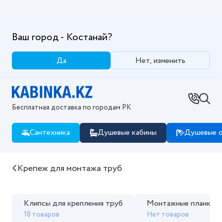
Ваш город - Костанай?
Да
Нет, изменить
Бесплатная доставка по городам РК
Сантехника
Душевые кабины
Душевые о
Купить Крепеж для монтажа труб в интернет магаз
Крепеж для монтажа труб
Клипсы для крепления труб
Монтажные планки и
18 товаров
Нет товаров