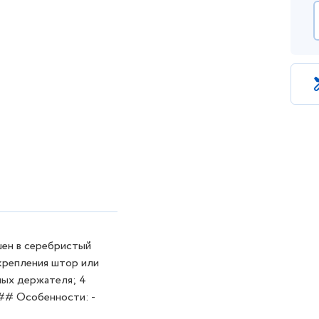
шен в серебристый
крепления штор или
дных держателя; 4
### Особенности: -