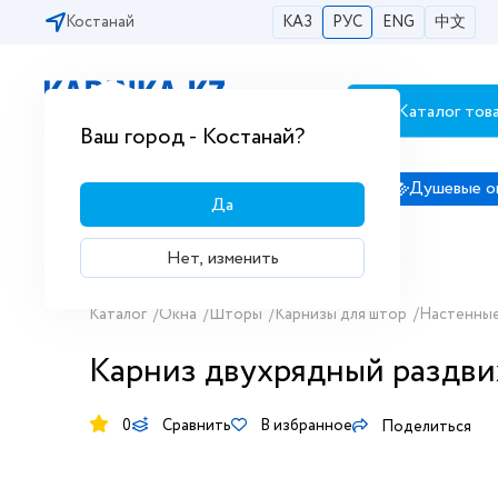
Костанай
КАЗ
РУС
ENG
中文
Каталог тов
Бесплатная доставка по городам РК
Ваш город - Костанай?
Сантехника
Душевые кабины
Душевые о
Да
Нет, изменить
Каталог
/
Окна
/
Шторы
/
Карнизы для штор
/
Настенные
Карниз двухрядный раздвиж
0
Сравнить
В избранное
Поделиться