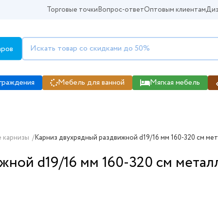
Торговые точки
Вопрос-ответ
Оптовым клиентам
Диз
аров
граждения
Мебель для ванной
Мягкая мебель
 карнизы
/
Карниз двухрядный раздвижной d19/16 мм 160-320 см ме
ной d19/16 мм 160-320 см метал