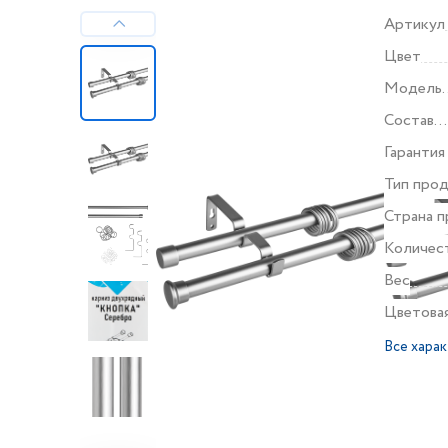
Артикул
Цвет
Модель
продукт
Состав
комплек
Гарантия
Тип про
Страна п
Количес
Вес
Цветова
палитра
Все хара