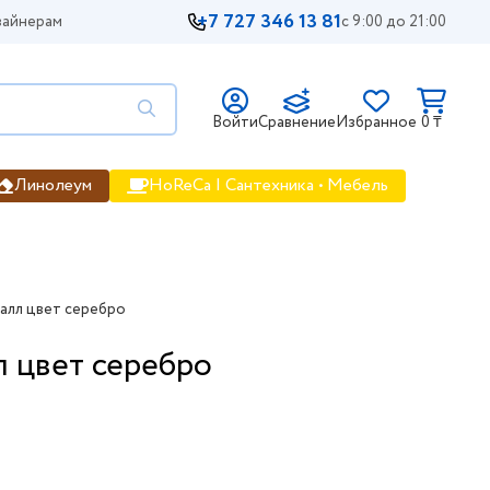
+7 727 346 13 81
айнерам
с 9:00 до 21:00
Войти
Сравнение
Избранное
0 ₸
Линолеум
HoReCa | Сантехника • Мебель
талл цвет серебро
л цвет серебро