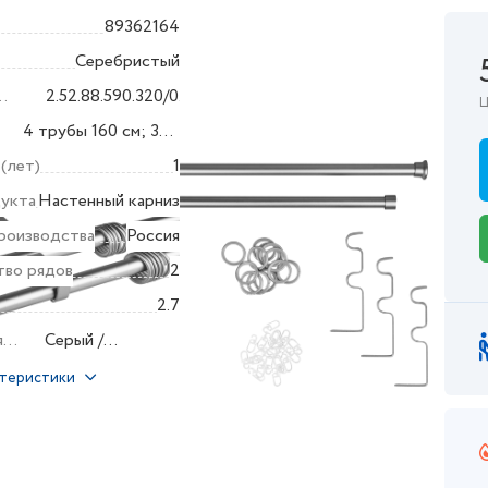
89362164
Серебристый
2.52.88.590.320/0.5BL
Ц
а
4 трубы 160 см; 3
та
двухрядных
 (лет)
1
держателя; 4
дукта
Настенный карниз
наконечника; 44
роизводства
Россия
кольца с пл.
тво рядов
2
вставкой.
2.7
я
Серый /
серебристый
ктеристики