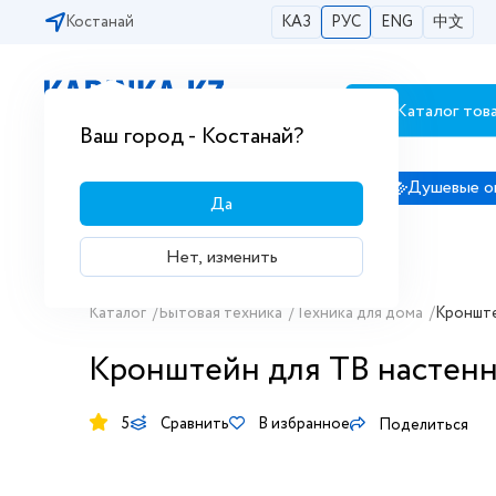
Костанай
КАЗ
РУС
ENG
中文
Каталог тов
Бесплатная доставка по городам РК
Ваш город - Костанай?
Сантехника
Душевые кабины
Душевые о
Да
Нет, изменить
Каталог
/
Бытовая техника
/
Техника для дома
/
Кронште
Кронштейн для ТВ настенн
5
Сравнить
В избранное
Поделиться