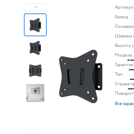
Артикул
Бренд
Основно
Ширина 
Высота (
Модель
продукт
Гарантия
Тип
продукт
Страна п
Поворот
Все хара