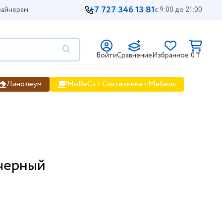
+7 727 346 13 81
айнерам
с 9:00 до 21:00
Войти
Сравнение
Избранное
0 ₸
Линолеум
HoReCa | Сантехника • Мебель
 черный