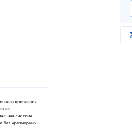
енного крепления
ен из
альная система
е без чрезмерных