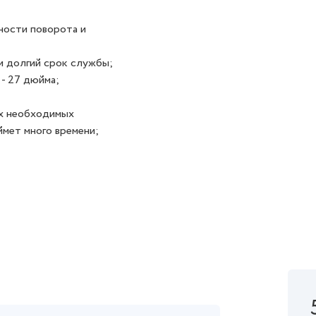
ности поворота и
и долгий срок службы;
 - 27 дюйма;
ех необходимых
ймет много времени;