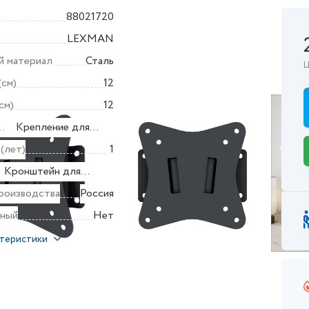
88021720
LEXMAN
й материал
Сталь
Ц
(см)
12
см)
12
Крепление для
а
экрана или ТВ
 (лет)
1
Кронштейн для
а
крепления телевизора
роизводства
Россия
ный
Нет
ктеристики