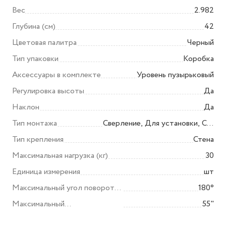
Вес
2.982
Глубина (см)
42
Цветовая палитра
Черный
Тип упаковки
Коробка
Аксессуары в комплекте
Уровень пузырьковый
Регулировка высоты
Да
Наклон
Да
Тип монтажа
Сверление, Для установки, С
винтовым креплением
Тип крепления
Стена
Максимальная нагрузка (кг)
30
Единица измерения
шт
Максимальный угол поворота
180°
(°)
Максимальный
55"
поддерживаемый размер