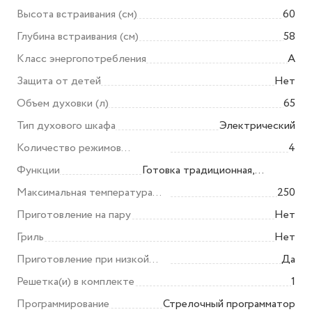
Высота встраивания (см)
60
Глубина встраивания (см)
58
Класс энергопотребления
A
Защита от детей
Нет
Объем духовки (л)
65
Тип духового шкафа
Электрический
Количество режимов
4
приготовления
Функции
Готовка традиционная,
Нижний нагрев
Максимальная температура
250
нагрева (°С)
Приготовление на пару
Нет
Гриль
Нет
Приготовление при низкой
Да
температуре
Решетка(и) в комплекте
1
Программирование
Стрелочный программатор