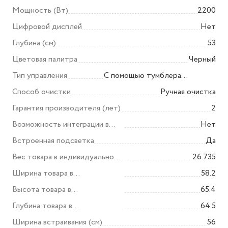
Мощность (Вт)
2200
Цифровой дисплей
Нет
Глубина (см)
53
Цветовая палитра
Черный
Тип управления
С помощью тумблера
(тумблеров)
Способ очистки
Ручная очистка
Гарантия производителя (лет)
2
Возможность интеграции в
Нет
сеть умного дома
Встроенная подсветка
Да
Вес товара в индивидуальной
26.735
упаковке (кг)
Ширина товара в
58.2
индивидуальной упаковке (см)
Высота товара в
65.4
индивидуальной упаковке (см)
Глубина товара в
64.5
индивидуальной упаковке (см)
Ширина встраивания (см)
56