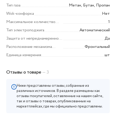
газового баллона
Тип газа
Метан, Бутан, Пропан
Wok-конфорка
Нет
Максимальное количество
1
корон пламени
Тип электроподжига
Автоматический
Защита от непреднамеренного
Да
пуска
Расположение механизма
Фронтальный
управления
Единица измерения
шт
Отзывы о товаре
— 3
Ниже представлены отзывы, собранные из
различных источников. В разделе размещены как
отзывы покупателей, оставленные на нашем сайте,
так и отзывы о товарах, опубликованные на
маркетплейсах, где мы официально представлены.