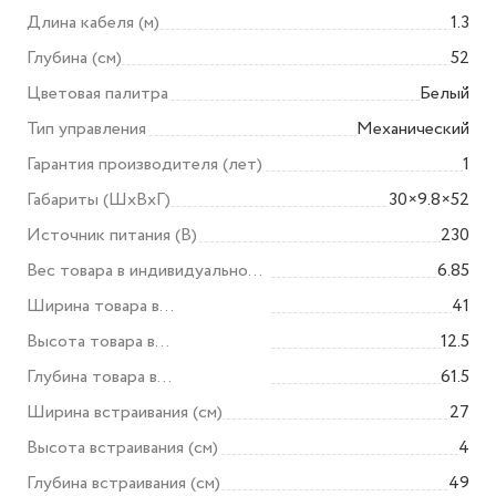
Длина кабеля (м)
1.3
Глубина (см)
52
Цветовая палитра
Белый
Тип управления
Механический
Гарантия производителя (лет)
1
Габариты (ШхВхГ)
30×9.8×52
Источник питания (В)
230
Вес товара в индивидуальной
6.85
упаковке (кг)
Ширина товара в
41
индивидуальной упаковке (см)
Высота товара в
12.5
индивидуальной упаковке (см)
Глубина товара в
61.5
индивидуальной упаковке (см)
Ширина встраивания (см)
27
Высота встраивания (см)
4
Глубина встраивания (см)
49