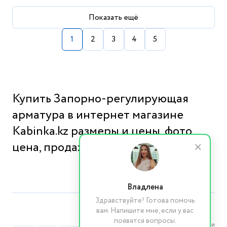
Показать ещё
1
2
3
4
5
Купить Запорно-регулирующая
арматура в интернет магазине
Kabinka.kz размеры и цены, фото,
цена, продажа
Владлена
Здравствуйте! Готова помочь
вам. Напишите мне, если у вас
появятся вопросы.
Реквизиты компании