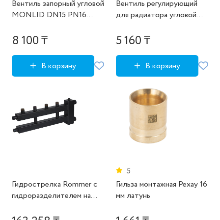
Вентиль запорный угловой
Вентиль регулирующий
MONLID DN15 PN16
для радиатора угловой
1/2"x10M НР ручка
Giacomini 3/4" латунь
барашек латунь
8 100 ₸
5 160 ₸
В корзину
В корзину
5
Гидрострелка Rommer с
Гильза монтажная Рехау 16
гидроразделителем на
мм латунь
2+1 контура