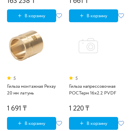
163 258 ₸
1 661 ₸
В корзину
В корзину
5
5
Гильза монтажная Рехау
Гильза напрессовочная
20 мм латунь
РОСТерм 16х2.2 PVDF
1 691 ₸
1 220 ₸
В корзину
В корзину