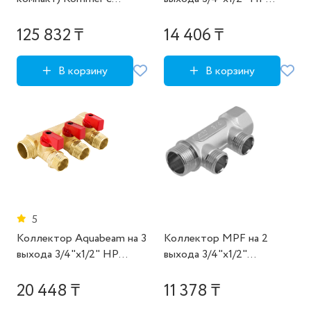
гидроразделителем на
латунь
1+1+1 контура
125 832 ₸
14 406 ₸
В корзину
В корзину
5
Коллектор Aquabeam на 3
Коллектор MPF на 2
выхода 3/4"x1/2" НР
выхода 3/4"x1/2"
латунь
наружная резьба
20 448 ₸
11 378 ₸