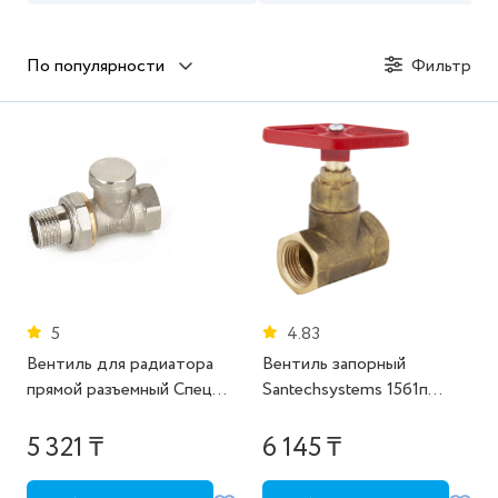
По популярности
Фильтр
5
4.83
Вентиль для радиатора
Вентиль запорный
прямой разъемный Спец
Santechsystems 15б1п
1/2" латунь
DN15 PN16 1/2" ВР ручка
барашек латунь
5 321 ₸
6 145 ₸