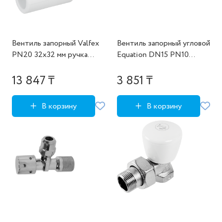
Вентиль запорный Valfex
Вентиль запорный угловой
PN20 32x32 мм ручка
Equation DN15 PN10
маховик полипропилен
1/2"x10M НР ручка
барашек латунь
13 847 ₸
3 851 ₸
В корзину
В корзину