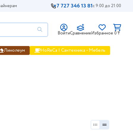
+7 727 346 13 81
айнерам
с 9:00 до 21:00
Войти
Сравнение
Избранное
0 ₸
Линолеум
HoReCa | Сантехника • Мебель
о, цена, продажа