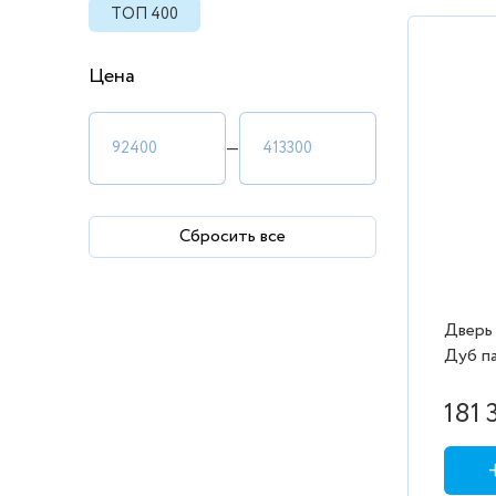
ТОП 400
Цена
—
Сбросить все
Дверь
Дуб п
белос
181 