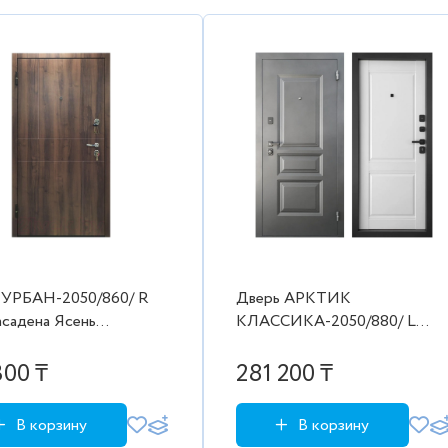
 УРБАН-2050/860/ R
Дверь АРКТИК
асадена Ясень
КЛАССИКА-2050/880/ L
нежный чёрн муар ЦП
Муар чёрный 999 Арктик
ЦП-014
300 ₸
281 200 ₸
В корзину
В корзину