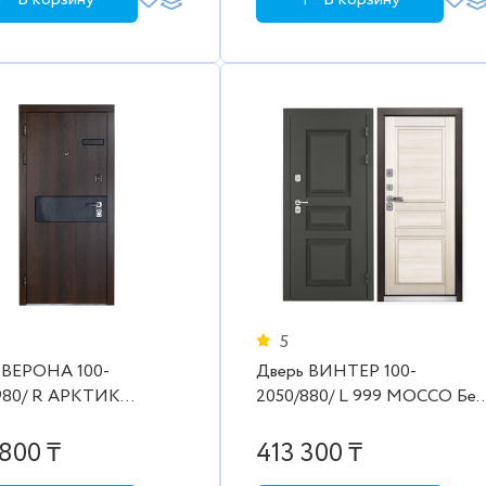
5
 ВЕРОНА 100-
Дверь ВИНТЕР 100-
 R АРКТИК
2050/880/ L 999 MOCCO Бел
CO
дуб
800 ₸
413 300 ₸