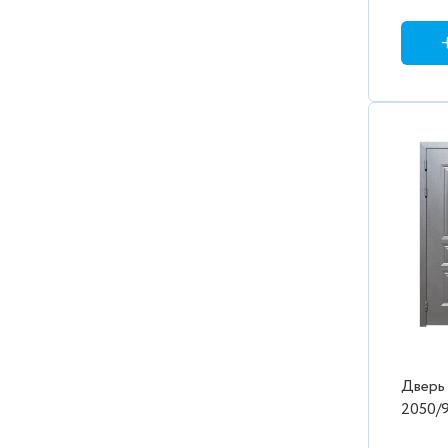
Дверь
2050/980/ L
Бланк