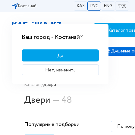
Костанай
КАЗ
РУС
ENG
中文
Каталог тов
Бесплатная доставка по городам РК
Ваш город - Костанай?
Сантехника
Душевые кабины
Душевые о
Да
Нет, изменить
Купить Двери в интернет магазин
Каталог
/
Двери
Двери
— 48
Популярные подборки
По попу