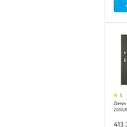
5
Дверь
2050/880/
дуб
413 