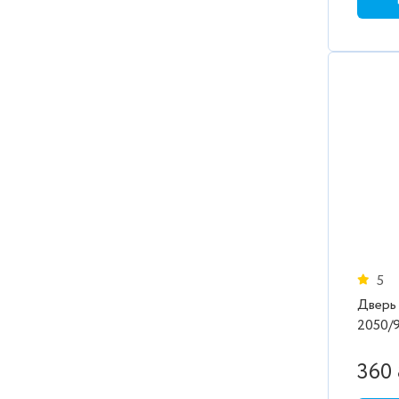
5
Дверь
2050/980/
MOC
360 