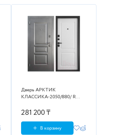
Дверь АРКТИК
КЛАССИКА-2050/880/ R
Муар чёрный 999 Арктик
ЦП-014
281 200 ₸
В корзину