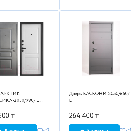
ь АРКТИК
Дверь БАСКОНИ-2050/860/
ИКА-2050/980/ L
L
чёрный 999 Арктик
4
200 ₸
264 400 ₸
В корзину
В корзину