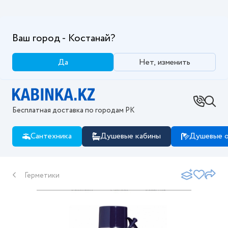
Ваш город - Костанай?
Да
Нет, изменить
Бесплатная доставка по городам РК
Сантехника
Душевые кабины
Душевые о
Герметики