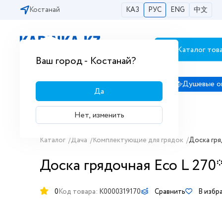
Костанай
КАЗ
РУС
ENG
中文
Каталог тов
Бесплатная доставка по городам РК
Ваш город - Костанай?
Сантехника
Душевые кабины
Душевые о
Да
Нет, изменить
Каталог
/
Дача
/
Комплектующие для грядок
/
Доска гря
Доска грядочная Eco L 270
0
Код товара:
K0000319170
Сравнить
В избр