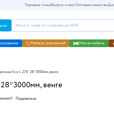
Торговые точки
Вопрос-ответ
Оптовым клиентам
Диз
аров
граждения
Мебель для ванной
Мягкая мебель
дочная Eco L 270*28*3000мм, венге
*28*3000мм, венге
анное
Поделиться