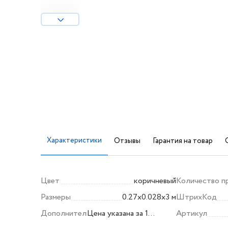
Характеристики
Отзывы
Гарантия на товар
Цвет
коричневый
Количество п
Размеры
0.27x0.028x3 м
ШтрихКод
Дополнительно
Цена указана за 1
Артикул
погонный метр (1 м.п.); в