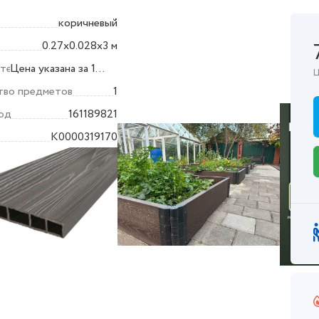
коричневый
0.27x0.028x3 м
тельно
Цена указана за 1
Ц
погонный метр (1
тво предметов
1
м.п.); в одной доске
од
161189821
— 3 погонных метра
K0000319170