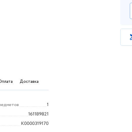
Оплата
Доставка
редметов
1
161189821
K0000319170